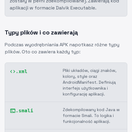
zostały w pełni zdekompilowane). Zawierają kod
aplikacji w formacie Dalvik Executable.
Typy plików i co zawierają
Podczas wyodrębniania APK napotkasz różne typy
plików. Oto co zawiera każdy typ:
Pliki układów, ciągi znaków,
code
.xml
kolory, style oraz
AndroidManifest. Definiują
interfejs użytkownika i
konfigurację aplikacji.
Zdekompilowany kod Java w
terminal
.smali
formacie Smali. To logika i
funkcjonalność aplikacji.