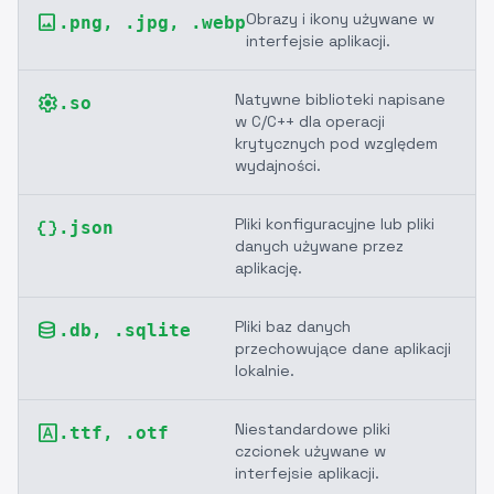
Obrazy i ikony używane w
image
.png, .jpg, .webp
interfejsie aplikacji.
Natywne biblioteki napisane
settings
.so
w C/C++ dla operacji
krytycznych pod względem
wydajności.
Pliki konfiguracyjne lub pliki
data_object
.json
danych używane przez
aplikację.
Pliki baz danych
database
.db, .sqlite
przechowujące dane aplikacji
lokalnie.
Niestandardowe pliki
font_download
.ttf, .otf
czcionek używane w
interfejsie aplikacji.