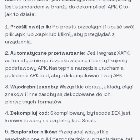
jest standardem w branży do dekompilacji APK. Oto
jak to działa:
Prześlij swój plik:
Po prostu przeciągnij i upuść swój
plik .apk lub .xapk lub kliknij, aby przeglądać z
urządzenia.
Automatyczne przetwarzanie:
Jeśli wgrasz XAPK,
automatycznie go rozpakowujemy i identyfikujemy
podstawowy APK. Następnie narzędzie uruchamia
polecenie APKtool, aby zdekompilować Twój APK.
Wyodrębnij zasoby:
Wszystkie obrazy, układy, ciągi
znaków i inne zasoby są dekodowane do ich
pierwotnych formatów.
Dekompiluj kod:
Skompilowany bytecode DEX jest
konwertowany na czytelny kod Smali.
Eksplorator plików:
Przeglądaj wszystkie
wyodrębnione pliki bezpośrednio w przeglądarce, tak