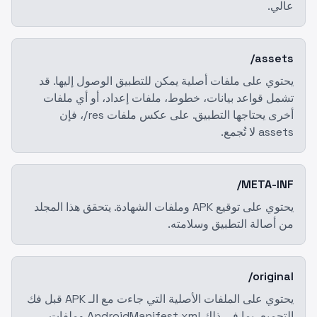
عالي.
assets/
يحتوي على ملفات أصلية يمكن للتطبيق الوصول إليها. قد
تشمل قواعد بيانات، خطوط، ملفات إعداد، أو أي ملفات
أخرى يحتاجها التطبيق. على عكس ملفات res/، فإن
assets لا تُجمع.
META-INF/
يحتوي على توقيع APK وملفات الشهادة. يتحقق هذا المجلد
من أصالة التطبيق وسلامته.
original/
يحتوي على الملفات الأصلية التي جاءت مع الـ APK قبل فك
التجميع، بما في ذلك AndroidManifest.xml وملفات