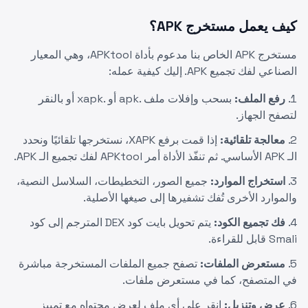
كيف يعمل مستخرج APK؟
مستخرج APK الخاص بنا مدعوم بأداة APKtool، وهي المعيار
الصناعي لفك تجميع APK. إليك كيفية عمله:
رفع الملف:
بسحب وإفلات ملف .apk أو .xapk أو بالنقر
لتصفح الجهاز.
معالجة تلقائية:
إذا قمت برفع XAPK، نستخرجها تلقائيًا ونحدد
الـ APK الأساسي. ثم تنفّذ الأداة أمر APKtool لفك تجميع الـ APK.
استخراج الموارد:
جميع الصور، التخطيطات، السلاسل النصية،
والموارد الأخرى تُفك تشفيرها إلى صيغها الأصلية.
فك تجميع الكود:
يتم تحويل بايت كود DEX المترجم إلى كود
Smali قابل للقراءة.
مستعرض الملفات:
تصفح جميع الملفات المستخرجة مباشرة
في المتصفح، كما في مستعرض ملفات.
عرض وتنزيل:
انقر على أي ملف لعرض محتواه مع تمييز