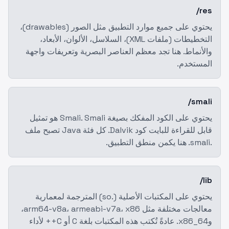
res/
يحتوي على جميع موارد التطبيق مثل الصور (drawables)،
التخطيطات (ملفات XML)، السلاسل، الألوان، الأبعاد،
والأنماط. هنا تجد معظم العناصر البصرية وتعريفات واجهة
المستخدم.
smali/
يحتوي على الكود المفكك بصيغة Smali. Smali هو تمثيل
قابل للقراءة للبايت كود Dalvik. كل فئة Java تصبح ملف
.smali. هنا يكمن منطق التطبيق.
lib/
يحتوي على المكتبات الأصلية (.so) المترجمة لمعمارية
معالجات مختلفة مثل arm64-v8a، armeabi-v7a، x86،
وx86_64. عادةً تُكتب هذه المكتبات بلغة C أو C++ لأداء