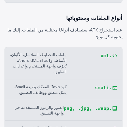
أنواع الملفات ومحتوياتها
عند استخراج APK، ستصادف أنواعًا مختلفة من الملفات. إليك ما
يحتويه كل نوع:
ملفات التخطيط، السلاسل، الألوان،
code
.xml
الأنماط، وAndroidManifest.
تُعرّف واجهة المستخدم وإعدادات
التطبيق.
كود Java المفكك بصيغة Smali.
terminal
.smali
يمثل منطق ووظائف التطبيق.
الصور والرموز المستخدمة في
image
.png, .jpg, .webp
واجهة التطبيق.