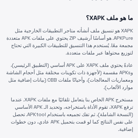
ما هو ملف XAPK؟
XAPK هو تنسيق ملف أنشأته متاجر التطبيقات الخارجية مثل
APKPure. هو أساسًا أرشيف ZIP يحتوي على ملفات APK متعددة
مجمعة معًا. يُستخدم هذا التنسيق للتطبيقات الكبيرة التي تحتاج
لتوزيع محتواها عبر ملفات متعددة.
عادةً يحتوي ملف XAPK على APK أساسي (التطبيق الرئيسي)،
وAPKs مقسمة (لأجهزة ذات تكوينات مختلفة مثل أحجام الشاشة
ومعماريات المعالجات)، وأحيانًا ملفات OBB (بيانات إضافية مثل
موارد الألعاب).
مستخرج APK الخاص بنا يتعامل تلقائيًا مع ملفات XAPK. عندما
ترفع XAPK، تقوم الأداة باستخراجه، وتحديد الـ APK الأساسي
(النسخة الشاملة)، ثم تفك تجميعه باستخدام APKtool. تحصل
على نفس النتائج كما لو قمت بتحميل APK عادي، دون خطوات
إضافية.