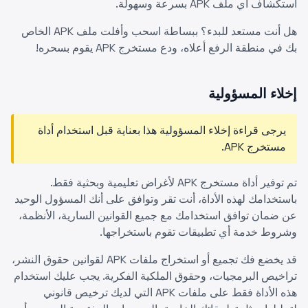
استكشاف أي ملف APK بسرعة وسهولة.
هل أنت مستعد للبدء؟ ببساطة اسحب وأفلت ملف APK الخاص
بك في منطقة الرفع أعلاه، ودع مستخرج APK يقوم بسحره!
إخلاء المسؤولية
يرجى قراءة إخلاء المسؤولية هذا بعناية قبل استخدام أداة
مستخرج APK.
تم توفير أداة مستخرج APK لأغراض تعليمية وبحثية فقط.
باستخدامك لهذه الأداة، أنت تقر وتوافق على أنك المسؤول الوحيد
عن ضمان توافق استخدامك مع جميع القوانين السارية، الأنظمة،
وشروط خدمة أي تطبيقات تقوم باستخراجها.
قد يخضع فك تجميع أو استخراج ملفات APK لقوانين حقوق النشر،
تراخيص البرمجيات، وحقوق الملكية الفكرية. يجب عليك استخدام
هذه الأداة فقط على ملفات APK التي لديك ترخيص قانوني