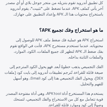
كل تطبيق أندرويد تقوم بتنزيله من متجر جوجل بلاي أو أي مصدر
آخر يأتي كملف APK. عندما تضغط على "تثبيت"، يقوم أندرويد
باستخراج محتويات هذا الـ APK وإعداد التطبيق على جهازك.
ما هو استخراج وفك تجميع APK؟
استخراج APK هو عملية فك ضغط ملف APK للوصول إلى
محتوياته. عندما تستخدم مستخرج APK، فأنت في الواقع تقوم
بفك ضغط الـ APK لتظهر لك جميع الملفات، الكود، الموارد،
والملفات الثابتة بداخله.
الفك التجميعي يذهب خطوةً أبعد. فهو يحول الكود المترجم إلى
صيغة قابلة للقراءة. تُترجم تطبيقات أندرويد إلى بايت كود (ملفات
DEX)، ويحول الفك التجميعي هذا إلى كود Smali، وهو أسهل
للفهم والتحليل.
يستخدم هذا المستخرج أداة APKtool، وهي أداة مفتوحة المصدر
قوية تتعامل مع كل من الاستخراج والفك التجميعي، لتمنحك
وصولًا إلى كود وموارد قابلة للقراءة.