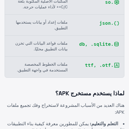
المكتبات الأصلية المكتوبة بلغة
settings
.so
C/C++ لأداء عمليات حرجة.
ملفات إعداد أو بيانات يستخدمها
data_object
.json
التطبيق.
ملفات قواعد البيانات التي تخزن
database
.db, .sqlite
بيانات التطبيق محليًا.
ملفات الخطوط المخصصة
font_download
.ttf, .otf
المستخدمة في واجهة التطبيق.
لماذا يستخدم مستخرج APK؟
هناك العديد من الأسباب المشروعة لاستخراج وفك تجميع ملفات
APK:
التعلم والتعليم:
يمكن للمطورين معرفة كيفية بناء التطبيقات