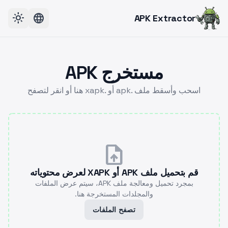
light_mode
language
APK Extractor
مستخرج APK
اسحب وأسقط ملف .apk أو .xapk هنا أو انقر لتصفح
upload_file
قم بتحميل ملف APK أو XAPK لعرض محتوياته
بمجرد تحميل ومعالجة ملف APK، سيتم عرض الملفات
والمجلدات المستخرجة هنا.
تصفح الملفات